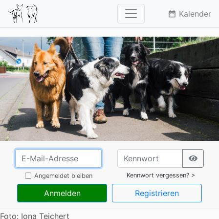
Kalender
date_range
Kennwort vergessen? >
Angemeldet bleiben
Anmelden
Registrieren
Foto: Iona Teichert