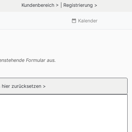
Kundenbereich >
| Registrierung >
Kalender
date_range
tenstehende Formular aus.
s
hier zurücksetzen >