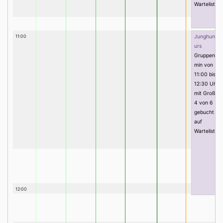
Warteliste)
11:00
Junghunde
urs
Gruppenter
min von
11:00 bis
12:30 Uhr
mit Groß, Pi
4 von 6
gebucht (0
auf
Warteliste)
12:00