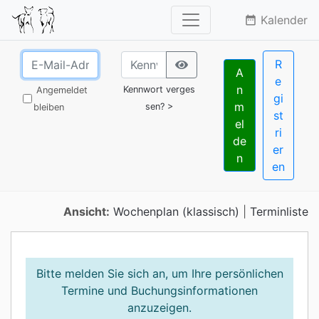
Kalender
date_range
R
A
e
n
Kennwort verges
Angemeldet
gi
m
sen? >
bleiben
st
el
ri
de
er
n
en
Ansicht:
Wochenplan (klassisch)
|
Terminliste
Bitte melden Sie sich an, um Ihre persönlichen
Termine und Buchungsinformationen
anzuzeigen.