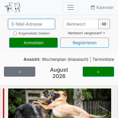
Kalender
date_range
Kennwort vergessen? >
Angemeldet bleiben
Anmelden
Registrieren
Ansicht:
Wochenplan (klassisch)
|
Terminliste
August
<
>
2026