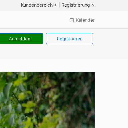
Kundenbereich >
| Registrierung >
Kalender
date_range
Anmelden
Registrieren