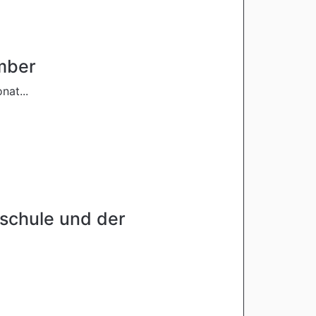
ember
at...
schule und der