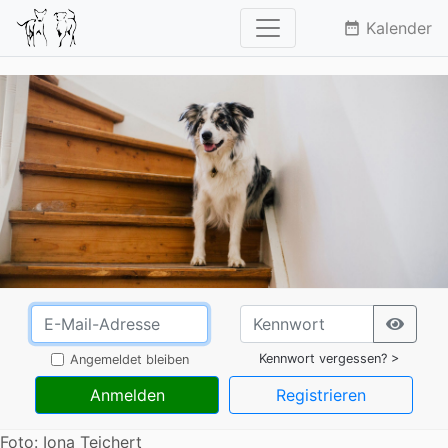
Kalender
date_range
Kennwort vergessen? >
Angemeldet bleiben
Anmelden
Registrieren
Foto: Iona Teichert